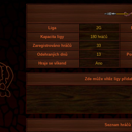
Liga
2G
Kapacita ligy
180 hráčů
Zaregistrováno hráčů
33
Odehraných dnů
13
Po
Hraje se víkend
Ano
Zde může vítěz ligy přidat
Seznam hráčů l