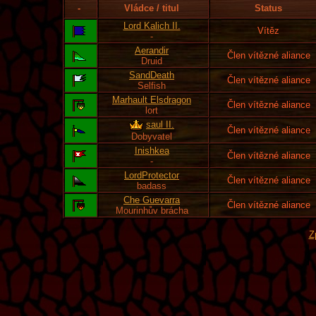
-
Vládce / titul
Status
Lord Kalich II.
Vítěz
-
Aerandir
Člen vítězné aliance
Druid
SandDeath
Člen vítězné aliance
Selfish
Marhault Elsdragon
Člen vítězné aliance
lort
saul II.
Člen vítězné aliance
Dobyvatel
Inishkea
Člen vítězné aliance
-
LordProtector
Člen vítězné aliance
badass
Che Guevarra
Člen vítězné aliance
Mourinhův brácha
Z