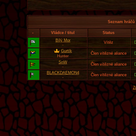
Seznam hráčů l
-
Vládce / titul
Status
Bílý Mor
Vítěz
-
Gurtík
Člen vítězné aliance
Hunter
SnW
Člen vítězné aliance
-
BLACKDAEMON4
Člen vítězné aliance
-
Z