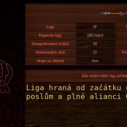
Liga
2F
Kapacita ligy
180 hráčů
Zaregistrováno hráčů
30
Odehraných dnů
21
Po
Hraje se víkend
Ano
Zde může vítěz ligy přidat