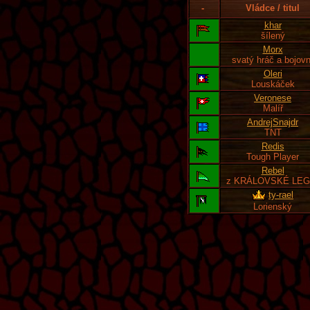
-
Vládce / titul
khar
šílený
Morx
svatý hráč a bojovn
Oleri
Louskáček
Veronese
Malíř
AndrejSnajdr
TNT
Redis
Tough Player
Rebel
z KRÁLOVSKÉ LEG
ty-rael
Lorienský