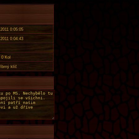
 2011 0:05:05
 2011 0:04:43
0 Kol
íbrný klíč