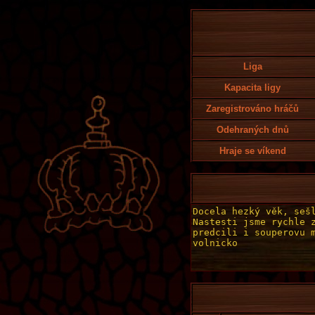
Liga
Kapacita ligy
Zaregistrováno hráčů
Odehraných dnů
Hraje se víkend