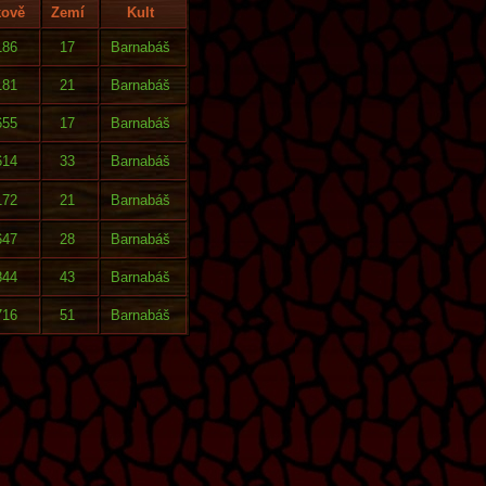
kově
Zemí
Kult
186
17
Barnabáš
181
21
Barnabáš
655
17
Barnabáš
614
33
Barnabáš
172
21
Barnabáš
647
28
Barnabáš
844
43
Barnabáš
716
51
Barnabáš