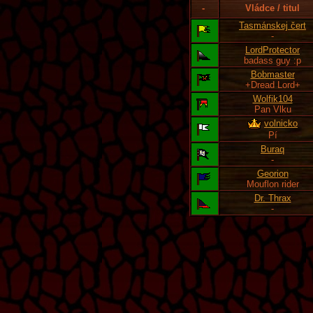
-
Vládce / titul
Tasmánskej čert
-
LordProtector
badass guy :p
Bobmaster
+Dread Lord+
Wolfik104
Pan Vlku
volnicko
Pí
Buraq
-
Georion
Mouflon rider
Dr. Thrax
-