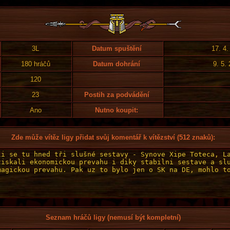
3L
Datum spuštění
17. 4.
180 hráčů
Datum dohrání
9. 5.
120
23
Postih za podvádění
Ano
Nutno koupit:
Zde může vítěz ligy přidat svůj komentář k vítězství (512 znaků):
Seznam hráčů ligy (nemusí být kompletní)