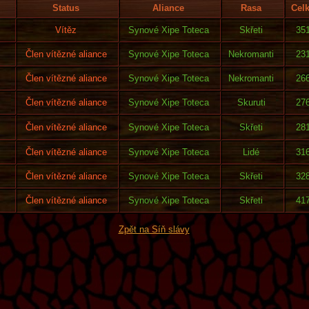
Status
Aliance
Rasa
Cel
Vítěz
Synové Xipe Toteca
Skřeti
35
Člen vítězné aliance
Synové Xipe Toteca
Nekromanti
23
Člen vítězné aliance
Synové Xipe Toteca
Nekromanti
26
Člen vítězné aliance
Synové Xipe Toteca
Skuruti
27
Člen vítězné aliance
Synové Xipe Toteca
Skřeti
28
Člen vítězné aliance
Synové Xipe Toteca
Lidé
31
Člen vítězné aliance
Synové Xipe Toteca
Skřeti
32
Člen vítězné aliance
Synové Xipe Toteca
Skřeti
41
Zpět na Síň slávy