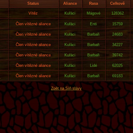
Status
Aliance
Rasa
Celkově
Vítěz
Kuřáci
Mágové
128362
Člen vítězné aliance
Kuřáci
Enti
15759
Člen vítězné aliance
Kuřáci
Barbaři
24683
Člen vítězné aliance
Kuřáci
Barbaři
34227
Člen vítězné aliance
Kuřáci
Barbaři
39742
Člen vítězné aliance
Kuřáci
Lidé
62025
Člen vítězné aliance
Kuřáci
Barbaři
69183
e
Zpět na Síň slávy