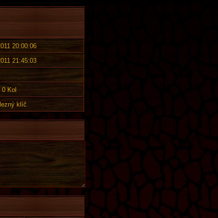
2011 20:00:06
2011 21:45:03
0 Kol
lezný klíč