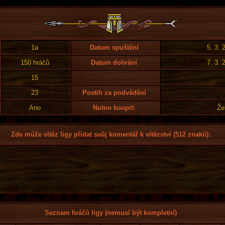
1a
Datum spuštění
5. 3. 
150 hráčů
Datum dohrání
7. 3. 
15
23
Postih za podvádění
Ano
Nutno koupit:
Že
Zde může vítěz ligy přidat svůj komentář k vítězství (512 znaků):
Seznam hráčů ligy (nemusí být kompletní)