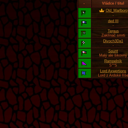
-
Vládce / titul
Old_Marlboro
-
ded III
-
Tergus
Zaklínač smrti
Divoch3Da1
-
Spunt
Malý ale šikovný
Rampelník
S°°S
Lord Axwertions
Lord z Ardské říš