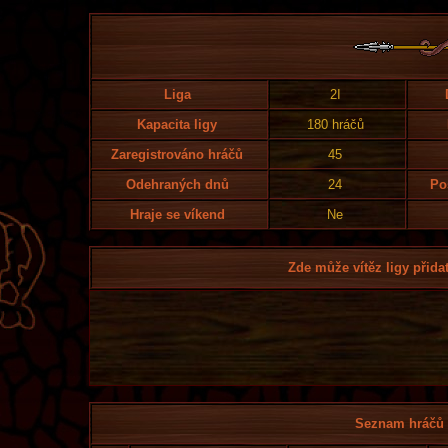
Liga
2I
Kapacita ligy
180 hráčů
Zaregistrováno hráčů
45
Odehraných dnů
24
Po
Hraje se víkend
Ne
Zde může vítěz ligy přidat
Seznam hráčů l