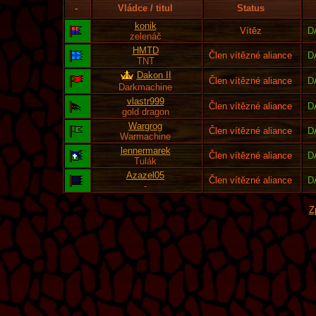
-
Vládce / titul
Status
konik
Vítěz
D
zelenáč
HMTD
Člen vítězné aliance
D
TNT
Dakon II
Člen vítězné aliance
D
Darkmachine
vlastr999
Člen vítězné aliance
D
gold dragon
Wargrog
Člen vítězné aliance
D
Warmachine
lennermarek
Člen vítězné aliance
D
Tulák
Azazel05
Člen vítězné aliance
D
-
Z