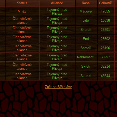
Status
Aliance
Rasa
Celkově
Tajemný hrad
Vítěz
Mágové
47055
Plivajz
Člen vítězné
Tajemný hrad
Lidé
19538
aliance
Plivajz
Člen vítězné
Tajemný hrad
Skuruti
23291
aliance
Plivajz
Člen vítězné
Tajemný hrad
Enti
25692
aliance
Plivajz
Člen vítězné
Tajemný hrad
Barbaři
28196
aliance
Plivajz
Člen vítězné
Tajemný hrad
Nekromanti
30297
aliance
Plivajz
Člen vítězné
Tajemný hrad
Skřeti
32214
aliance
Plivajz
Člen vítězné
Tajemný hrad
Skuruti
43644
aliance
Plivajz
Zpět na Síň slávy