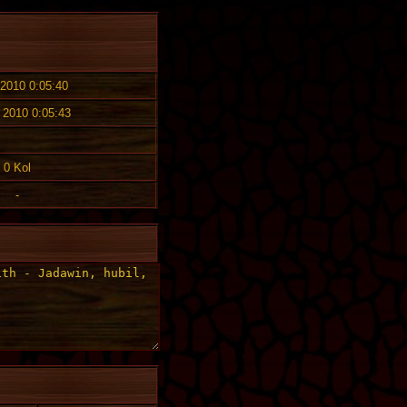
 2010 0:05:40
. 2010 0:05:43
0 Kol
-