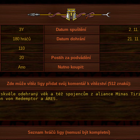
3Y
Datum spuštění
2. 11.
180 hráčů
Datum dohrání
21. 11
110
20
Postih za podvádění
Ano
Nutno koupit:
Zde může vítěz ligy přidat svůj komentář k vítězství (512 znaků):
Seznam hráčů ligy (nemusí být kompletní)