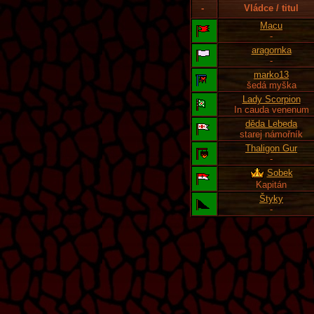
-
Vládce / titul
Macu
-
aragornka
-
marko13
šedá myška
Lady Scorpion
In cauda venenum
děda Lebeda
starej námořník
Thaligon Gur
-
Sobek
Kapitán
Štyky
-