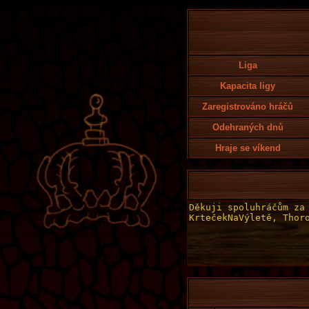
Liga
Kapacita ligy
Zaregistrováno hráčů
Odehraných dnů
Hraje se víkend