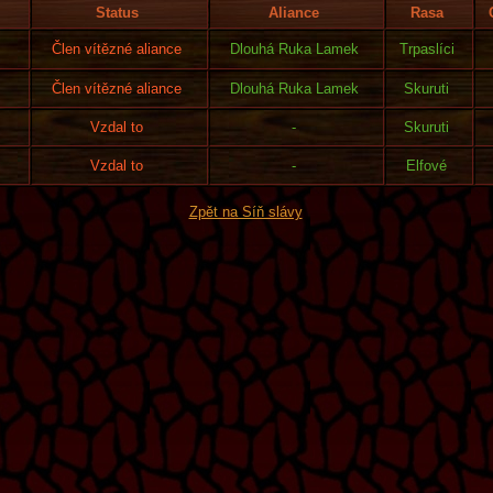
Status
Aliance
Rasa
Člen vítězné aliance
Dlouhá Ruka Lamek
Trpaslíci
Člen vítězné aliance
Dlouhá Ruka Lamek
Skuruti
Vzdal to
-
Skuruti
Vzdal to
-
Elfové
Zpět na Síň slávy