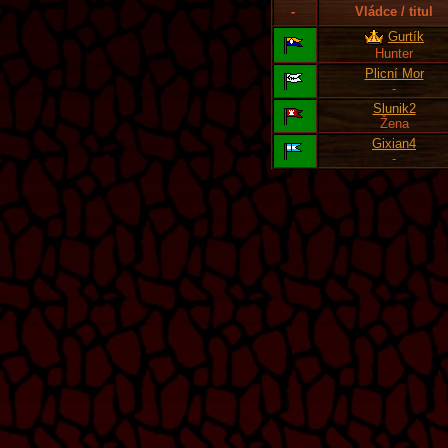
-
Vládce / titul
Gurtík
Hunter
Plicní Mor
-
Slunik2
Žena
Gixian4
-