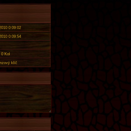
 2010 0:09:02
 2010 0:09:54
0 Kol
nzový klíč