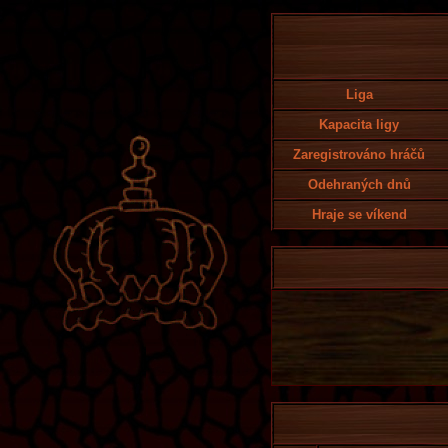
Liga
Kapacita ligy
Zaregistrováno hráčů
Odehraných dnů
Hraje se víkend