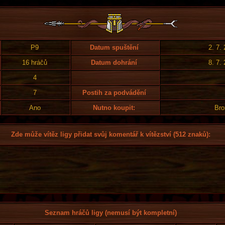
P9
Datum spuštění
2. 7.
16 hráčů
Datum dohrání
8. 7.
4
7
Postih za podvádění
Ano
Nutno koupit:
Bro
Zde může vítěz ligy přidat svůj komentář k vítězství (512 znaků):
Seznam hráčů ligy (nemusí být kompletní)