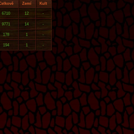
Celkově
Zemí
Kult
6710
12
-
9771
14
-
178
1
-
194
1
-