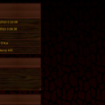
 2010 0:10:08
 2010 0:09:38
0 Kol
lezný klíč