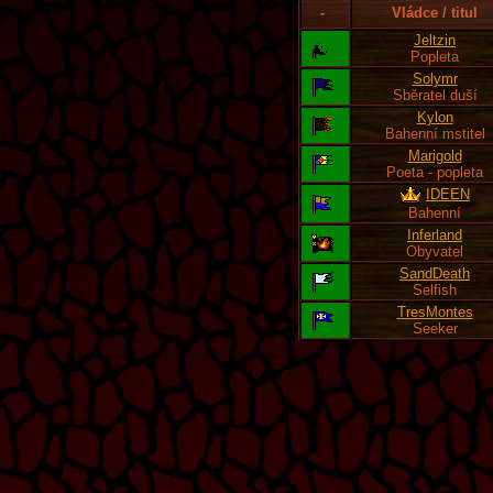
-
Vládce / titul
Jeltzin
Popleta
Solymr
Sběratel duší
Kylon
Bahenní mstitel
Marigold
Poeta - popleta
IDEEN
Bahenní
Inferland
Obyvatel
SandDeath
Selfish
TresMontes
Seeker