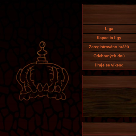
Liga
Kapacita ligy
Zaregistrováno hráčů
Odehraných dnů
Hraje se víkend