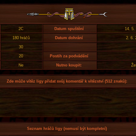
2C
Datum spuštění
14. 5.
180 hráčů
Datum dohrání
2. 6.
30
20
Postih za podvádění
Ne
Nutno koupit:
Že
Zde může vítěz ligy přidat svůj komentář k vítězství (512 znaků):
Seznam hráčů ligy (nemusí být kompletní)