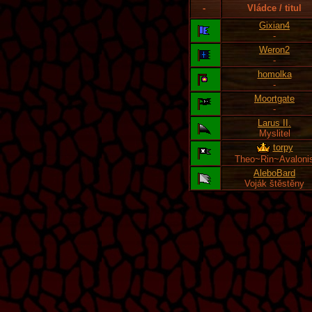
-
Vládce / titul
Gixian4
-
Weron2
-
homolka
-
Moortgate
-
Larus II.
Myslitel
torpy
Theo~Rin~Avaloni
AleboBard
Voják štěstěny