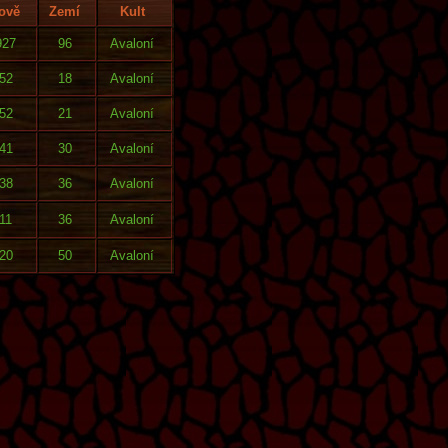
ově
Zemí
Kult
927
96
Avaloní
52
18
Avaloní
52
21
Avaloní
41
30
Avaloní
38
36
Avaloní
11
36
Avaloní
20
50
Avaloní