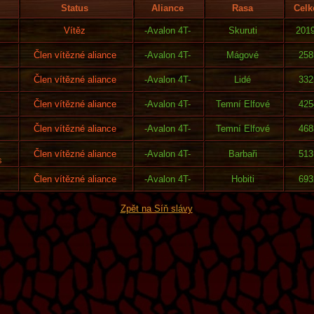
Status
Aliance
Rasa
Celk
Vítěz
-Avalon 4T-
Skuruti
201
Člen vítězné aliance
-Avalon 4T-
Mágové
258
Člen vítězné aliance
-Avalon 4T-
Lidé
332
Člen vítězné aliance
-Avalon 4T-
Temní Elfové
425
Člen vítězné aliance
-Avalon 4T-
Temní Elfové
468
Člen vítězné aliance
-Avalon 4T-
Barbaři
513
s
Člen vítězné aliance
-Avalon 4T-
Hobiti
693
Zpět na Síň slávy