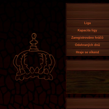
Liga
Kapacita ligy
Zaregistrováno hráčů
Odehraných dnů
Hraje se víkend