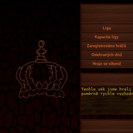
Liga
Kapacita ligy
Zaregistrováno hráčů
Odehraných dnů
Hraje se víkend