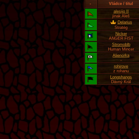
-
Vládce / titul
alesijo II
jinak Aleš
Delarius
Stratég
Nicker
ANGER FIST
Stromoblb
Human Mincer
Alienorka
-
rohirove
z rohanu
Longshangs
Dávný Král