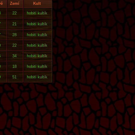
vě
Zemí
Kult
3
22
hobití kultík
7
21
hobití kultík
7
28
hobití kultík
0
22
hobití kultík
6
34
hobití kultík
0
18
hobití kultík
9
51
hobití kultík