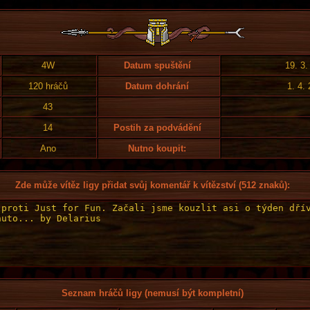
4W
Datum spuštění
19. 3.
120 hráčů
Datum dohrání
1. 4.
43
14
Postih za podvádění
Ano
Nutno koupit:
Zde může vítěz ligy přidat svůj komentář k vítězství (512 znaků):
Seznam hráčů ligy (nemusí být kompletní)