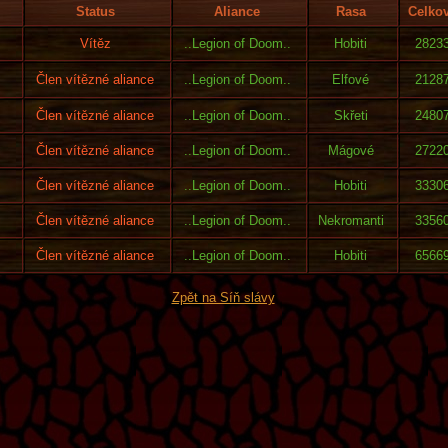
Status
Aliance
Rasa
Celko
Vítěz
..Legion of Doom..
Hobiti
2823
Člen vítězné aliance
..Legion of Doom..
Elfové
2128
Člen vítězné aliance
..Legion of Doom..
Skřeti
2480
Člen vítězné aliance
..Legion of Doom..
Mágové
2722
Člen vítězné aliance
..Legion of Doom..
Hobiti
3330
Člen vítězné aliance
..Legion of Doom..
Nekromanti
3356
Člen vítězné aliance
..Legion of Doom..
Hobiti
6566
Zpět na Síň slávy