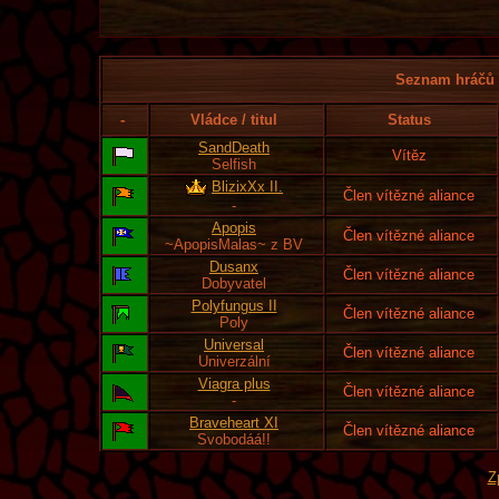
Seznam hráčů l
-
Vládce / titul
Status
SandDeath
Vítěz
Selfish
BlizixXx II.
Člen vítězné aliance
-
Apopis
Člen vítězné aliance
~ApopisMalas~ z BV
Dusanx
Člen vítězné aliance
Dobyvatel
Polyfungus II
Člen vítězné aliance
Poly
Universal
Člen vítězné aliance
Univerzální
Viagra plus
Člen vítězné aliance
-
Braveheart XI
Člen vítězné aliance
Svobodáá!!
Z