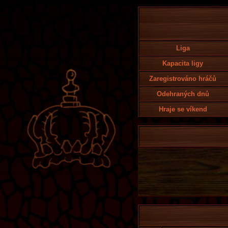
Liga
Kapacita ligy
Zaregistrováno hráčů
Odehraných dnů
Hraje se víkend