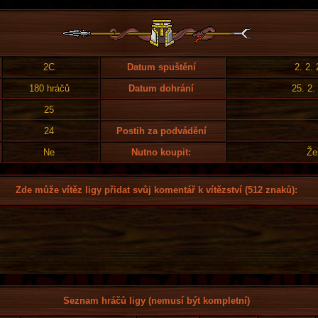
2C
Datum spuštění
2. 2.
180 hráčů
Datum dohrání
25. 2.
25
24
Postih za podvádění
Ne
Nutno koupit:
Že
Zde může vítěz ligy přidat svůj komentář k vítězství (512 znaků):
Seznam hráčů ligy (nemusí být kompletní)