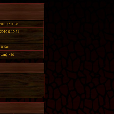
 2010 0:11:28
 2010 0:10:21
0 Kol
lezný klíč