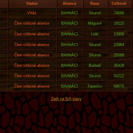
Status
Aliance
Rasa
Celkově
Vítěz
BAHňÁCI
Skuruti
74686
Člen vítězné aliance
BAHňÁCI
Mágové
18115
Člen vítězné aliance
BAHňÁCI
Lidé
23906
Člen vítězné aliance
BAHňÁCI
Skuruti
23984
Člen vítězné aliance
BAHňÁCI
Skuruti
25089
Člen vítězné aliance
BAHňÁCI
Barbaři
35428
Člen vítězné aliance
BAHňÁCI
Skuruti
50222
Člen vítězné aliance
BAHňÁCI
Trpaslíci
69676
Zpět na Síň slávy