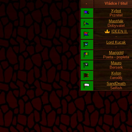
-
Vládce / titul
Xybot
Prznitel
Mastňák
Dobyvatel
IDEEN II.
-
Lord Kucak
-
Marigold
Poeta - popleta
Mauro
Berserk
Kylon
čaroděj
SandDeath
Selfish