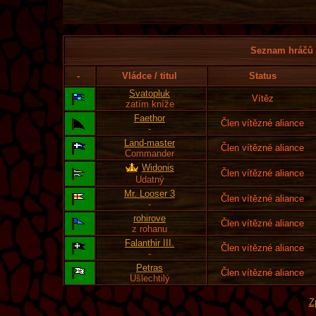
Seznam hráčů l
-
Vládce / titul
Status
Svatopluk
Vítěz
zatím kníže
Faethor
Člen vítězné aliance
-
Land-master
Člen vítězné aliance
Commander
Widonis
Člen vítězné aliance
Udatný
Mr. Looser 3
Člen vítězné aliance
-
rohirove
Člen vítězné aliance
z rohanu
Falanthir III.
Člen vítězné aliance
-
Petras
Člen vítězné aliance
Ušlechtilý
Z