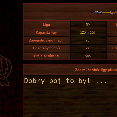
Liga
4D
Kapacita ligy
120 hráčů
Zaregistrováno hráčů
78
Odehraných dnů
27
Po
Hraje se víkend
Ano
Zde může vítěz ligy přidat