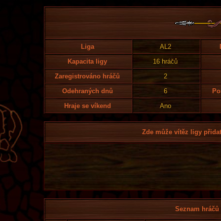
Liga
AL2
Kapacita ligy
16 hráčů
Zaregistrováno hráčů
2
Odehraných dnů
6
Po
Hraje se víkend
Ano
Zde může vítěz ligy přidat
Seznam hráčů l