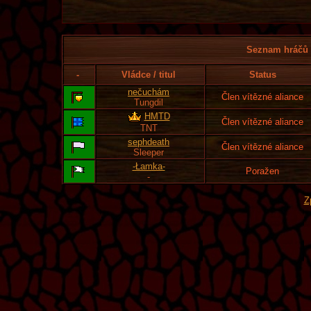
Seznam hráčů l
-
Vládce / titul
Status
nečuchám
Člen vítězné aliance
Tungdil
HMTD
Člen vítězné aliance
TNT
sephdeath
Člen vítězné aliance
Sleeper
-Łamka-
Poražen
-
Z