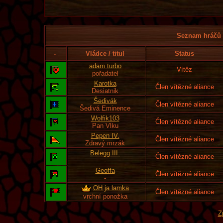
Seznam hráčů l
-
Vládce / titul
Status
adam turbo
Vítěz
pořadatel
Karotka
Člen vítězné aliance
Desiatnik
Šedivák
Člen vítězné aliance
Šedivá Eminence
Wolfik103
Člen vítězné aliance
Pan Vlku
Pepen IV.
Člen vítězné aliance
Zdravý mrzák
Belegg III.
Člen vítězné aliance
-
Geoffa
Člen vítězné aliance
-
OH ja lamka
Člen vítězné aliance
vrchní ponožka
Z