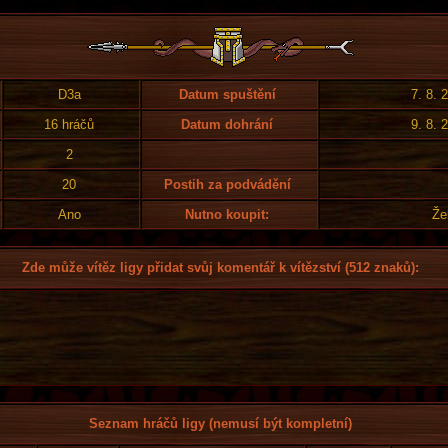
D3a
Datum spuštění
7. 8. 
16 hráčů
Datum dohrání
9. 8. 
2
20
Postih za podvádění
Ano
Nutno koupit:
Že
Zde může vítěz ligy přidat svůj komentář k vítězství (512 znaků):
Seznam hráčů ligy (nemusí být kompletní)