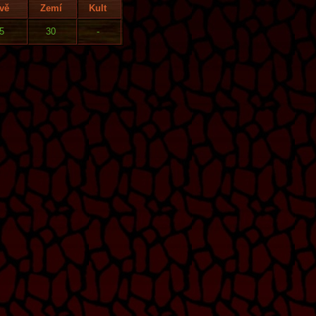
vě
Zemí
Kult
5
30
-