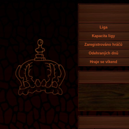
Liga
Kapacita ligy
Zaregistrováno hráčů
Odehraných dnů
Hraje se víkend