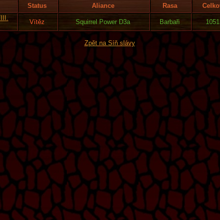
Status
Aliance
Rasa
Celko
II.
Vítěz
Squirrel Power D3a
Barbaři
1051
Zpět na Síň slávy