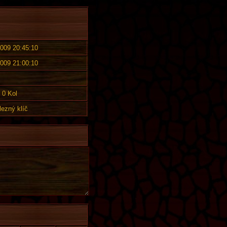
2009 20:45:10
2009 21:00:10
0 Kol
lezný klíč