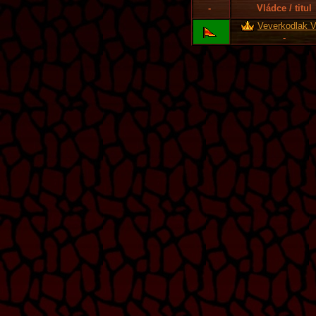
-
Vládce / titul
Veverkodlak VI
-