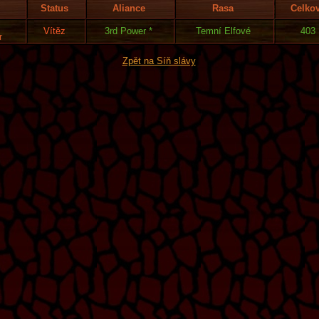
Status
Aliance
Rasa
Celko
Vítěz
3rd Power *
Temní Elfové
403
r
Zpět na Síň slávy