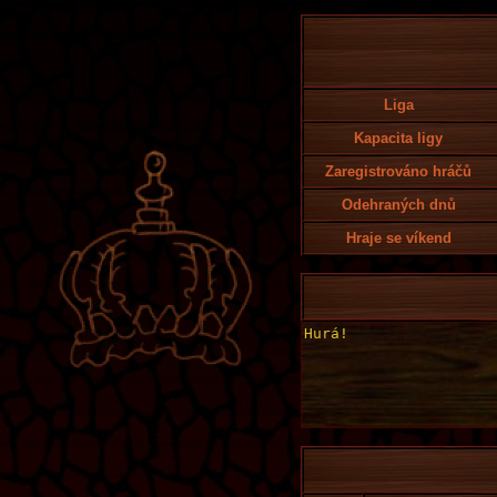
Liga
Kapacita ligy
Zaregistrováno hráčů
Odehraných dnů
Hraje se víkend