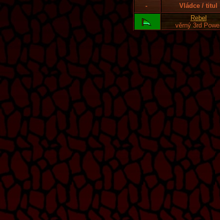
-
Vládce / titul
Rebel
věrný 3rd Powe