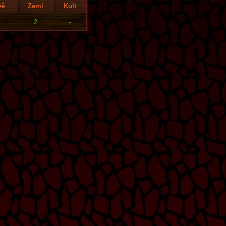
vě
Zemí
Kult
2
-