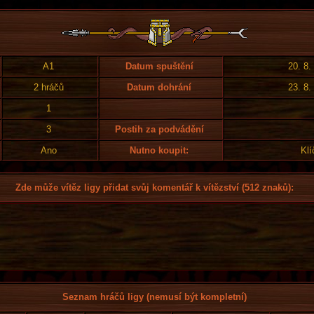
A1
Datum spuštění
20. 8.
2 hráčů
Datum dohrání
23. 8.
1
3
Postih za podvádění
Ano
Nutno koupit:
Klí
Zde může vítěz ligy přidat svůj komentář k vítězství (512 znaků):
Seznam hráčů ligy (nemusí být kompletní)