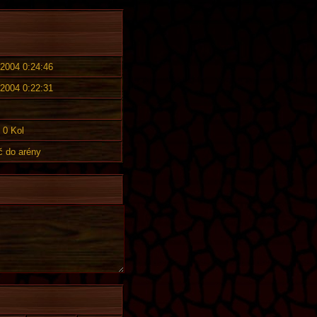
 2004 0:24:46
 2004 0:22:31
0 Kol
č do arény