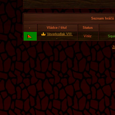
Seznam hráčů l
-
Vládce / titul
Status
Veverkodlak VIII.
Vítěz
Squi
-
Z