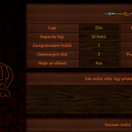
Liga
D2a
Kapacita ligy
16 hráčů
Zaregistrováno hráčů
1
Odehraných dnů
3
Po
Hraje se víkend
Ano
Zde může vítěz ligy přidat
Seznam hráčů l