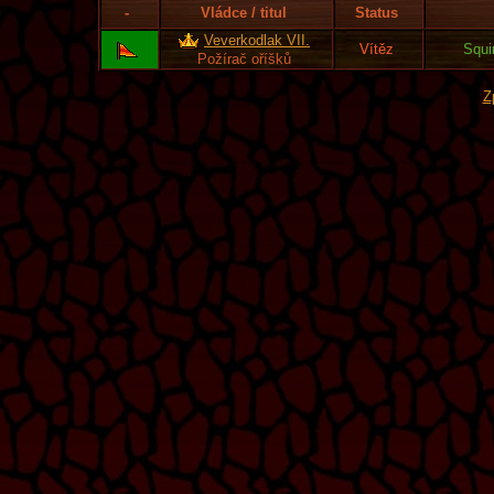
-
Vládce / titul
Status
Veverkodlak VII.
Vítěz
Squi
Požírač oříšků
Z