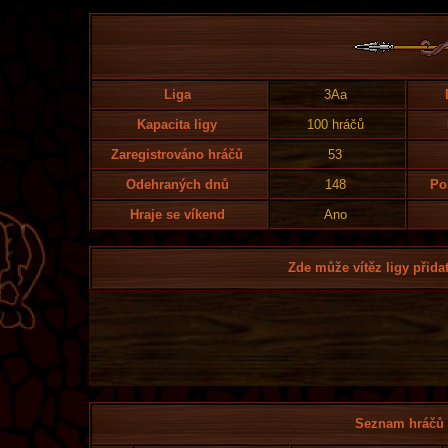
Liga
3Aa
Kapacita ligy
100 hráčů
Zaregistrováno hráčů
53
Odehraných dnů
148
Po
Hraje se víkend
Ano
Zde může vítěz ligy přidat
Seznam hráčů l