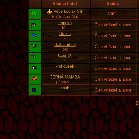
-
Vládce / titul
Status
Veverkodlak VII.
Vítěz
Požírač oříšků
trapaku
Člen vítězné aliance
Mr.
Drakia
Člen vítězné aliance
-
Baltazar666
Člen vítězné aliance
lord
Czer IX
Člen vítězné aliance
-
krokoušek
Člen vítězné aliance
-
ČERNÁ MAMBA
Člen vítězné aliance
převozník
opub
Člen vítězné aliance
-
Z