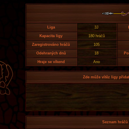
Liga
3J
Kapacita ligy
180 hráčů
Zaregistrováno hráčů
105
Odehraných dnů
18
Po
Hraje se víkend
Ano
Zde může vítěz ligy přidat
Seznam hráčů l