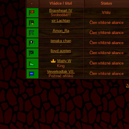
-
Vládce / titul
Status
Braveheart IV
Vítěz
Svobodáá!!!
sir Lachtan
Člen vítězné aliance
-
Amon_Ra
Člen vítězné aliance
-
tenaka chan
Člen vítězné aliance
-
lloyd austen
Člen vítězné aliance
-
Matty.W
Člen vítězné aliance
King
Veverkodlak VII.
Člen vítězné aliance
Požírač oříšků
Z