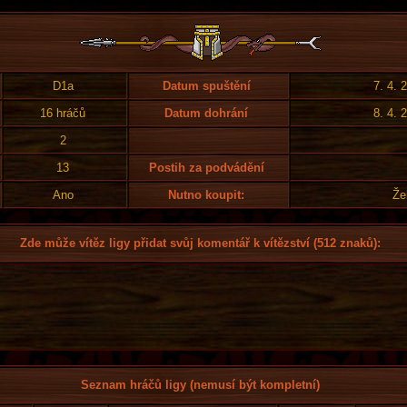
D1a
Datum spuštění
7. 4. 
16 hráčů
Datum dohrání
8. 4. 
2
13
Postih za podvádění
Ano
Nutno koupit:
Že
Zde může vítěz ligy přidat svůj komentář k vítězství (512 znaků):
Seznam hráčů ligy (nemusí být kompletní)