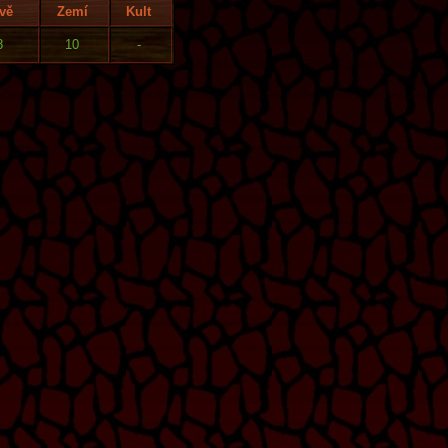
vě
Zemí
Kult
8
10
-