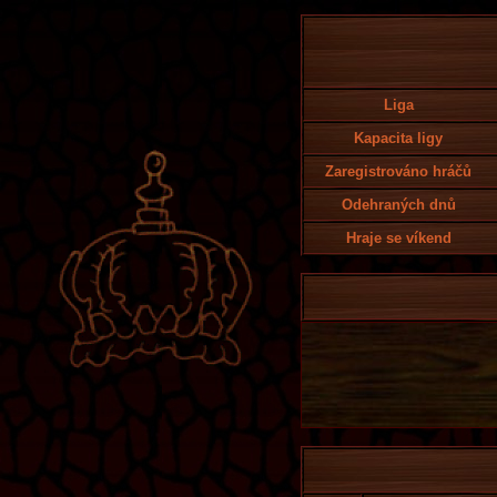
Liga
Kapacita ligy
Zaregistrováno hráčů
Odehraných dnů
Hraje se víkend