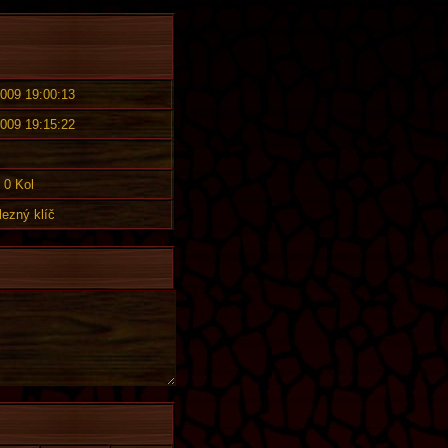
2009 19:00:13
2009 19:15:22
0 Kol
lezný klíč