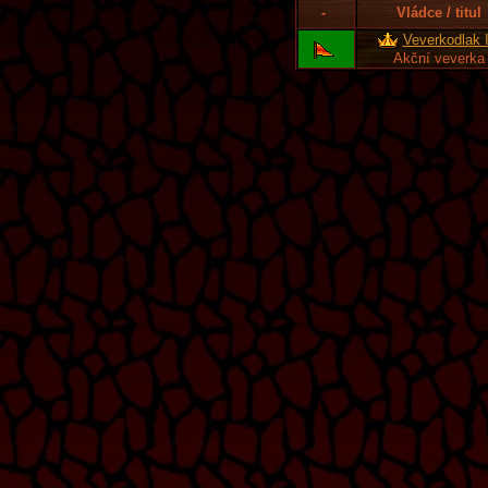
-
Vládce / titul
Veverkodlak I
Akční veverka