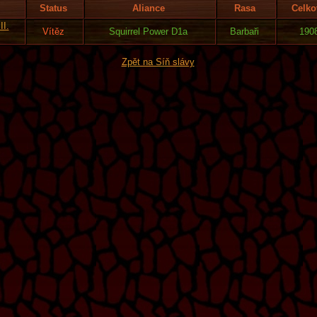
Status
Aliance
Rasa
Celko
II.
Vítěz
Squirrel Power D1a
Barbaři
190
Zpět na Síň slávy