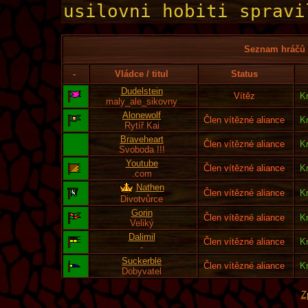
Seznam hráčů l
-
Vládce / titul
Status
Dudelstein
Vítěz
K
maly_ale_sikovny
Alonewolf
Člen vítězné aliance
K
Rytíř Kai
Braveheart
Člen vítězné aliance
K
Svoboda !!!
Youtube
Člen vítězné aliance
K
.com
Nathen
Člen vítězné aliance
K
Divotvůrce
Gorin
Člen vítězné aliance
K
Veliký
Dalimil
Člen vítězné aliance
K
-
Suckerblë
Člen vítězné aliance
K
Dobyvatel
Z