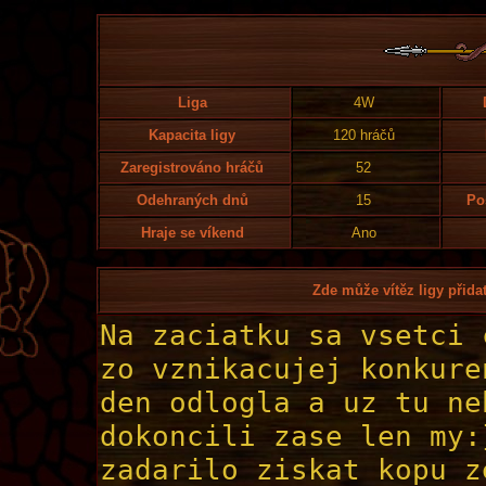
Liga
4W
Kapacita ligy
120 hráčů
Zaregistrováno hráčů
52
Odehraných dnů
15
Po
Hraje se víkend
Ano
Zde může vítěz ligy přidat