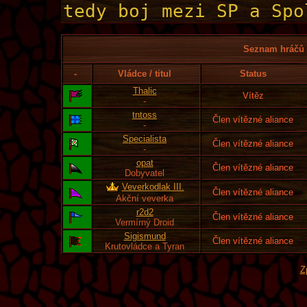
Seznam hráčů l
-
Vládce / titul
Status
Thalic
Vítěz
-
tntoss
Člen vítězné aliance
-
Specialista
Člen vítězné aliance
-
opat
Člen vítězné aliance
Dobyvatel
Veverkodlak III.
Člen vítězné aliance
Akční veverka
r2d2
Člen vítězné aliance
Vermírný Droid
Sigismund
Člen vítězné aliance
Krutovládce a Tyran
Z