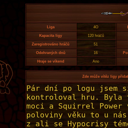
Liga
4O
Kapacita ligy
120 hráčů
Zaregistrováno hráčů
51
Odehraných dnů
16
Po
Hraje se víkend
Ano
Zde může vítěz ligy přidat