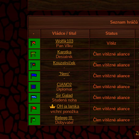
Seznam hráčů l
-
Vládce / titul
Status
Wolfik103
Vítěz
Pan Vlku
Karotka
Člen vítězné aliance
Desiatnik
Kouzelníček
Člen vítězné aliance
-
ˇNeroˇ
Člen vítězné aliance
-
CIANO2
Člen vítězné aliance
Diplomat
Sir Galad
Člen vítězné aliance
Studená noha
OH ja lamka
Člen vítězné aliance
vrchní ponožka
Belegg III.
Člen vítězné aliance
Dobyvateľ
Z