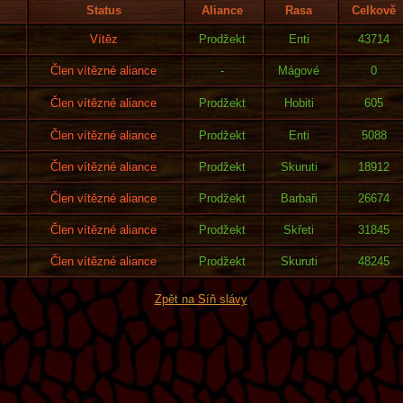
Status
Aliance
Rasa
Celkově
Vítěz
Prodžekt
Enti
43714
Člen vítězné aliance
-
Mágové
0
Člen vítězné aliance
Prodžekt
Hobiti
605
Člen vítězné aliance
Prodžekt
Enti
5088
Člen vítězné aliance
Prodžekt
Skuruti
18912
Člen vítězné aliance
Prodžekt
Barbaři
26674
Člen vítězné aliance
Prodžekt
Skřeti
31845
Člen vítězné aliance
Prodžekt
Skuruti
48245
Zpět na Síň slávy