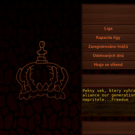
Liga
Kapacita ligy
Zaregistrováno hráčů
Odehraných dnů
Hraje se víkend