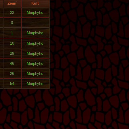
Zemí
Kult
22
Murphyho
0
-
1
Murphyho
10
Murphyho
29
Murphyho
46
Murphyho
26
Murphyho
54
Murphyho