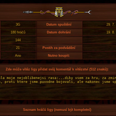
3G
Datum spuštění
29. 7.
180 hráčů
Datum dohrání
19. 8.
144
21
Postih za podvádění
Ano
Nutno koupit:
Zde může vítěz ligy přidat svůj komentář k vítězství (512 znaků):
Seznam hráčů ligy (nemusí být kompletní)