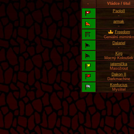
-
Vládce / titul
PaoloII
-
armak
-
Freedom
Geniální miminko
Dalariel
-
Kirg
Mocný Koloušek
jaternička
Masožrout
Dakon II
Darkmachine
Konfucius
Myslitel