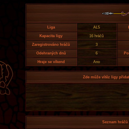
Liga
AL5
Kapacita ligy
16 hráčů
Zaregistrováno hráčů
3
Odehraných dnů
6
Po
Hraje se víkend
Ano
Zde může vítěz ligy přidat
Seznam hráčů l