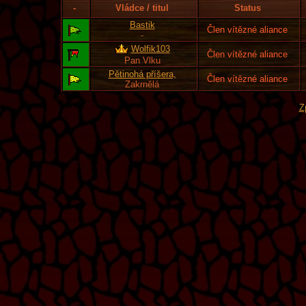
-
Vládce / titul
Status
Bastik
Člen vítězné aliance
-
Wolfik103
Člen vítězné aliance
Pan Vlku
Pětinohá příšera,
Člen vítězné aliance
Zakrnělá
Z