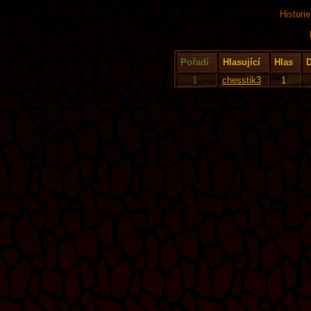
Histori
Pořadí
Hlasující
Hlas
1
chesstik3
1