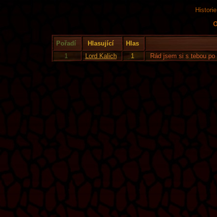
Histori
O
Pořadí
Hlasující
Hlas
1
Lord Kalich
1
Rád jsem si s tebou po