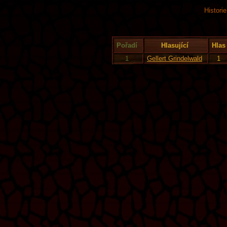
Histori
Pořadí
Hlasující
Hlas
1
Gellert Grindelwald
1