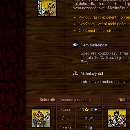
každého Elfa, Temného Elfa, Trpa
svou nezapočítávej. Maximální sl
Výhody rasy: excelentní obrann
Nevýhody: velmi malý počet her
Obtížnost hraní: střední
Neovlivnitelnost
Speciální kouzlo rasy Trpasl
je stále 100%. Kouzlo je pozi
Enty.
Mithrilový důl
Tuto stavbu mohou postavit j
Sekerník
(obranná jednotka)
Ničite
Cena
10
0
Útok
2
Obrana
7