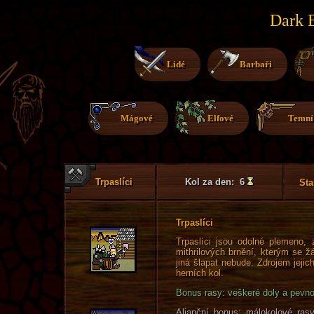
Dark E
Lidé
Barbaři
Mágové
Elfové
Temní
Trpaslíci
Kol za den: 6
Sta
Trpaslíci
Trpaslíci jsou odolné plemeno, 
mithrilových brnění, kterým se ž
jiná šlapat nebude. Zdrojem jejic
herních kol.
Bonus rasy: veškeré doly a pevnos
Alianční bonus: málokolové ras