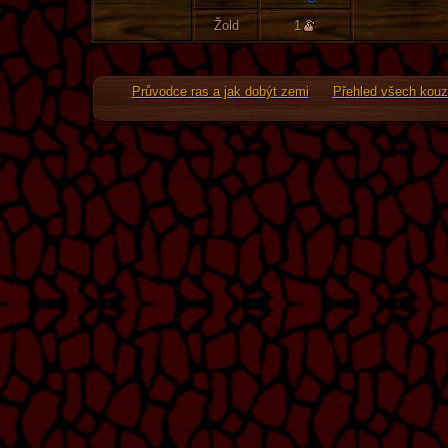
Žold
1
Průvodce ras a jak dobýt zemi
Přehled všech kouz