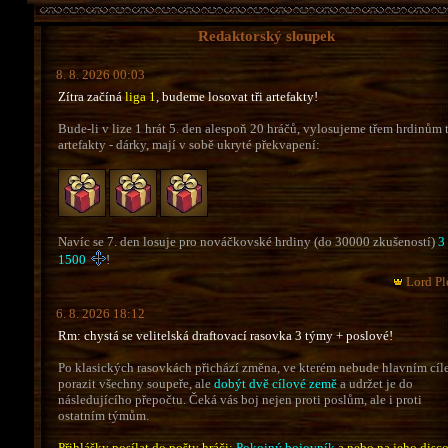
Redaktorský sloupek
8. 8. 2026 00:03
Zítra začíná
liga 1
, budeme losovat tři artefakty!
Bude-li v lize 1 hrát 5. den alespoň 20 hráčů, vylosujeme třem hrdinům 
artefakty - dárky, mají v sobě ukryté překvapení:
Navíc se 7. den losuje pro nováčkovské hrdiny (do 30000 zkušeností)
3
1500
!
Lord Pl
6. 8. 2026 18:12
Rm: chystá se velitelská draftovací rasovka 3 týmy + poslové!
Po klasických rasovkách přichází změna, ve kterém nebude hlavním cí
porazit všechny soupeře, ale
dobýt dvě cílové země
a udržet je do
následujícího přepočtu. Čeká vás boj nejen proti poslům, ale i proti
ostatním týmům.
Přihlášky posílat do pošty hráči:
Pokojný bojovník
a nebo na jeho disco