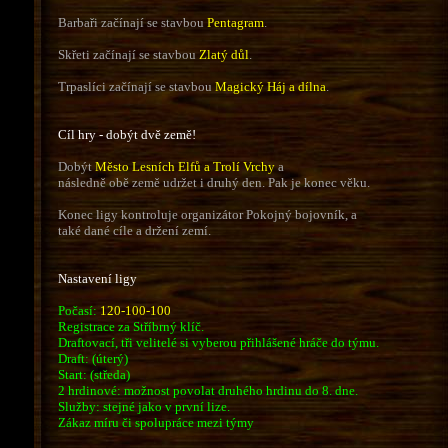
Barbaři začínají se stavbou
Pentagram
.
Skřeti začínají se stavbou
Zlatý důl
.
Trpaslíci začínají se stavbou
Magický Háj a dílna
.
Cíl hry - dobýt dvě země!
Dobýt
Město Lesních Elfů a Trolí Vrchy
a
následně obě země udržet i druhý den. Pak je konec věku.
Konec ligy kontroluje organizátor Pokojný bojovník, a
také dané cíle a držení zemí.
Nastavení ligy
Počasí:
120-100-100
Registrace za Stříbrný klíč.
Draftovací, tři velitelé si vyberou přihlášené hráče do týmu.
Draft: (úterý)
Start: (středa)
2 hrdinové: možnost povolat druhého hrdinu do 8. dne.
Služby: stejné jako v první lize.
Zákaz míru či spolupráce mezi týmy