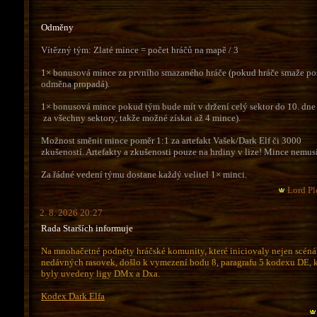
Odměny
Vítězný tým: Zlaté mince = počet hráčů na mapě / 3
1× bonusová mince za prvního smazaného hráče (pokud hráče smaže pos
odměna propadá).
1× bonusová mince pokud tým bude mít v držení celý sektor do 10. dne 
za všechny sektory, takže možné získat až 4 mince).
Možnost směnit mince poměr 1:1 za artefakt Vašek/Dark Elf či 3000
zkušeností. Artefakty a zkušenosti pouze na hrdiny v lize! Mince nemusí
Za řádné vedení týmu dostane každý velitel 1× minci.
Lord Pl
2. 8. 2026 20:27
Rada Starších informuje
Na mnohačetné podněty hráčské komunity, které iniciovaly nejen scéná
nedávných rasovek, došlo k vymezení bodu 8, paragrafu 5 kodexu DE, 
byly uvedeny ligy DMx a Dxa.
Kodex Dark Elfa