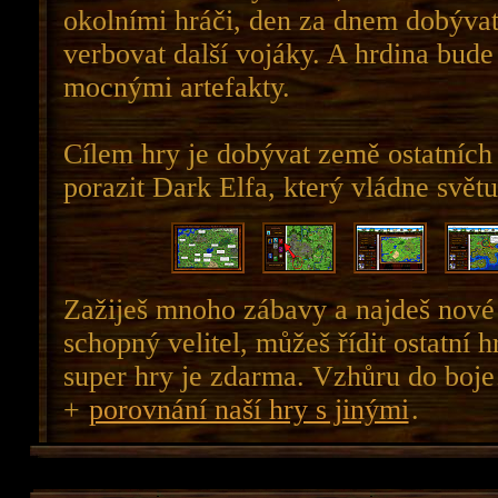
okolními hráči, den za dnem dobýva
verbovat další vojáky. A hrdina bude 
mocnými artefakty.
Cílem hry je dobývat země ostatních
porazit Dark Elfa, který vládne světu
Zažiješ mnoho zábavy a najdeš nové 
schopný velitel, můžeš řídit ostatní h
super hry je zdarma. Vzhůru do boje
+
porovnání naší hry s jinými
.