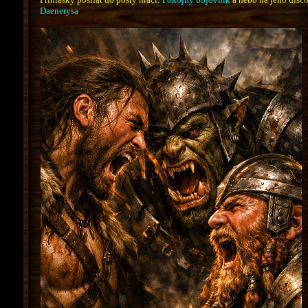
Daenerysa