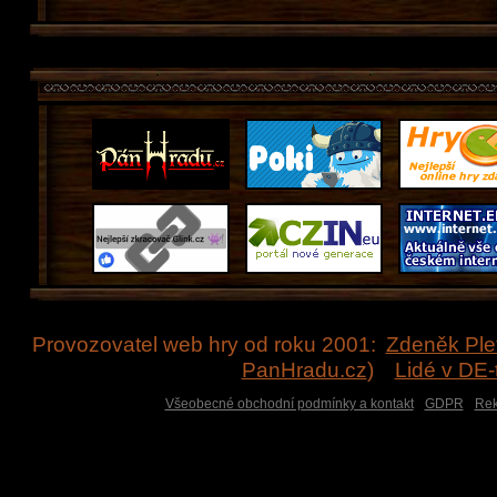
Provozovatel web hry od roku 2001:
Zdeněk Ple
PanHradu.cz
)
Lidé v DE
Všeobecné obchodní podmínky a kontakt
GDPR
Rek