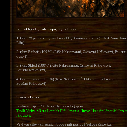
Formát ligy R, malá mapa, čtyři oblasti
1. tým: 2× jedničkový poslové (TE), 3 země do startu (oblast Země Te
Elfů)
2. tým: Barbaři (100 %) (Říše Nekromantů, Ostrovní Království, Pouštní
ovství)
3. tým: Skřeti (100%) (Říše Nekromantů, Ostrovní Království,
Pouštní Království)
4. tým: Trpaslíci (100%) (Říše Nekromantů, Ostrovní Království,
Pouštní Království)
Specialitky ras
Poslové mají + 2 kola každý den a logují na
Trollí Vrchy, Město Lesních Elfů, Imonis, Hrzov, Hraniční Spoušť, Jezer
rálovství.
Ve dvou cílových zemích budou mít poslové Velkou časovku.