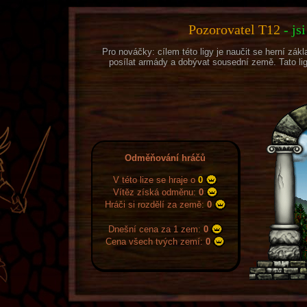
Pozorovatel T12
- js
Pro nováčky: cílem této ligy je naučit se herní zá
posílat armády a dobývat sousední země. Tato li
Odměňování hráčů
V této lize se hraje o
0
Vítěz získá odměnu:
0
Hráči si rozdělí za země:
0
Dnešní cena za 1 zem:
0
Cena všech tvých zemí:
0