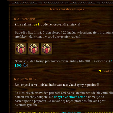
Redaktorský sloupek
8. 8. 2026 00:03
Zítra začíná
liga 1
, budeme losovat tři artefakty!
Bude-li v lize 1 hrát 5. den alespoň 20 hráčů, vylosujeme třem hrdinům 
artefakty - dárky, mají v sobě ukryté překvapení:
Navíc se 7. den losuje pro nováčkovské hrdiny (do 30000 zkušeností)
3
1500
!
Lord Pl
6. 8. 2026 18:12
Rm: chystá se velitelská draftovací rasovka 3 týmy + poslové!
Po klasických rasovkách přichází změna, ve kterém nebude hlavním cí
porazit všechny soupeře, ale
dobýt dvě cílové země
a udržet je do
následujícího přepočtu. Čeká vás boj nejen proti poslům, ale i proti
ostatním týmům.
Přihlášky posílat do pošty hráči:
Pokojný bojovník
a nebo na jeho disco