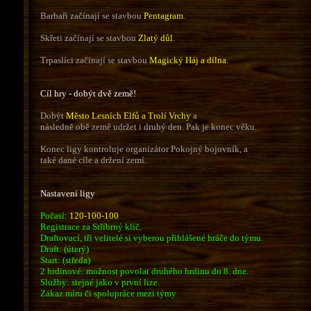
Barbaři začínají se stavbou
Pentagram
.
Skřeti začínají se stavbou
Zlatý důl
.
Trpaslíci začínají se stavbou
Magický Háj a dílna
.
Cíl hry - dobýt dvě země!
Dobýt
Město Lesních Elfů a Trolí Vrchy
a
následně obě země udržet i druhý den. Pak je konec věku.
Konec ligy kontroluje organizátor Pokojný bojovník, a
také dané cíle a držení zemí.
Nastavení ligy
Počasí:
120-100-100
Registrace za Stříbrný klíč.
Draftovací, tři velitelé si vyberou přihlášené hráče do týmu.
Draft: (úterý)
Start: (středa)
2 hrdinové: možnost povolat druhého hrdinu do 8. dne.
Služby: stejné jako v první lize.
Zákaz míru či spolupráce mezi týmy