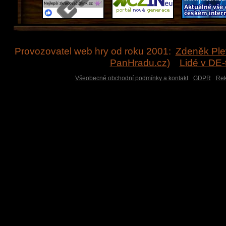
Provozovatel web hry od roku 2001:
Zdeněk Ple
PanHradu.cz
)
Lidé v DE
Všeobecné obchodní podmínky a kontakt
GDPR
Rek