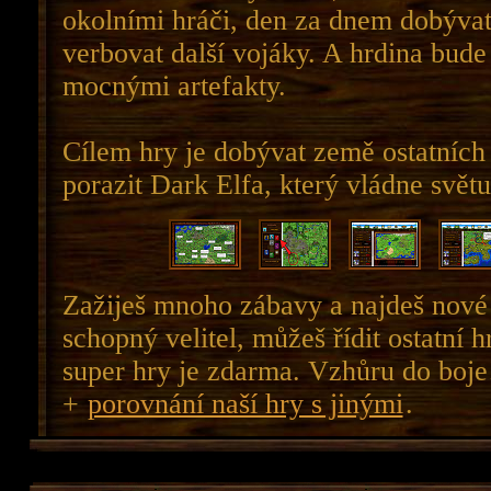
okolními hráči, den za dnem dobýva
verbovat další vojáky. A hrdina bude 
mocnými artefakty.
Cílem hry je dobývat země ostatních
porazit Dark Elfa, který vládne světu
Zažiješ mnoho zábavy a najdeš nové 
schopný velitel, můžeš řídit ostatní h
super hry je zdarma. Vzhůru do boje
+
porovnání naší hry s jinými
.