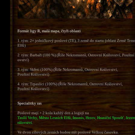
Formát ligy R, malá mapa, čtyři oblasti
1. tým: 2× jedničkový poslové (TE), 3 země do startu (oblast Země Te
Elfů)
2. tým: Barbaři (100 %) (Říše Nekromantů, Ostrovní Království, Pouštní
ovství)
3. tým: Skřeti (100%) (Říše Nekromantů, Ostrovní Království,
Pouštní Království)
4. tým: Trpaslíci (100%) (Říše Nekromantů, Ostrovní Království,
Pouštní Království)
Specialitky ras
Poslové mají + 2 kola každý den a logují na
Trollí Vrchy, Město Lesních Elfů, Imonis, Hrzov, Hraniční Spoušť, Jezer
rálovství.
Ve dvou cílových zemích budou mít poslové Velkou časovku.