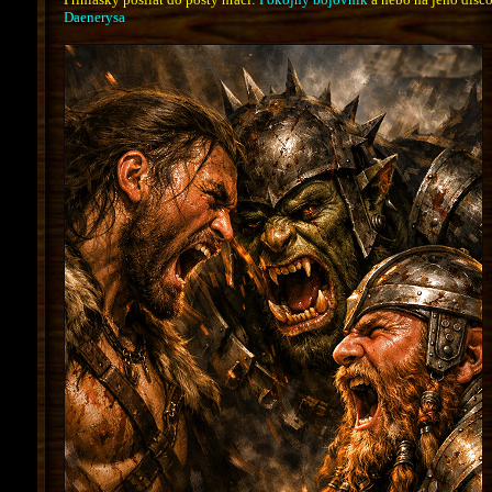
Daenerysa