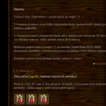
Odměny
Vítězný tým: Zlaté mince = počet hráčů na mapě / 3
1× bonusová mince za prvního smazaného hráče (pokud hráče smaže pos
odměna propadá).
1× bonusová mince pokud tým bude mít v držení celý sektor do 10. dne 
za všechny sektory, takže možné získat až 4 mince).
Možnost směnit mince poměr 1:1 za artefakt Vašek/Dark Elf či 3000
zkušeností. Artefakty a zkušenosti pouze na hrdiny v lize! Mince nemusí
Za řádné vedení týmu dostane každý velitel 1× minci.
Lord Pl
6. 8. 2026 00:02
Zítra začíná
liga K1
, budeme losovat tři artefakty!
Bude-li v lize K1 hrát 5. den alespoň 20 hráčů, vylosujeme třem hrdinů
artefakty - dárky, mají v sobě ukryté překvapení: