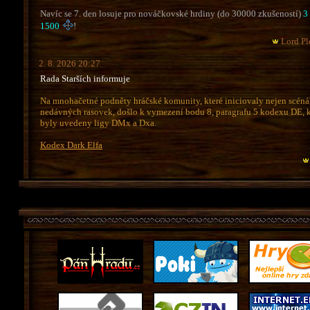
Navíc se 7. den losuje pro nováčkovské hrdiny (do 30000 zkušeností)
3
1500
!
Lord Pl
2. 8. 2026 20:27
Rada Starších informuje
Na mnohačetné podněty hráčské komunity, které iniciovaly nejen scéná
nedávných rasovek, došlo k vymezení bodu 8, paragrafu 5 kodexu DE, 
byly uvedeny ligy DMx a Dxa.
Kodex Dark Elfa