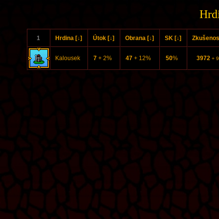
Hrd
1
Hrdina [↓]
Útok [↓]
Obrana [↓]
SK [↓]
Zkušenost
Kalousek
7
+ 2%
47
+ 12%
50
%
3972
+ 9