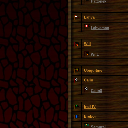
Pattonek
Lahva
Lahvaman
Will
WilL
Ubiquitine
Calin
Calin8
Irsil IV
Erebor
Samurai