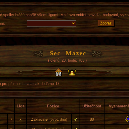
é spolky hráčů napříč všemi ligami. Mají svá vnitřní pravidla, bodování, vyz
ení:
Sec Mazec
( členů: 23, bodů: 703 )
n pro přesnost... a Jinak dodáme :D
Liga
Pozice
Užitečnost
Vyznamenán
?
x
Zakladatel
(6761 dnů)
80