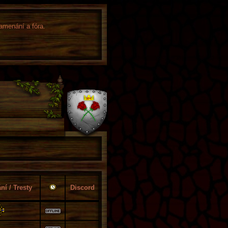
namenání a fóra.
í / Tresty
Discord