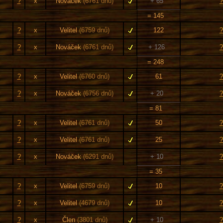
?
x
Nováček
(6761 dnů)
+ 65
?
= 145
?
x
Velitel
(6759 dnů)
122
?
?
x
Nováček
(6761 dnů)
+ 126
?
= 248
?
x
Velitel
(6760 dnů)
61
?
?
x
Nováček
(6756 dnů)
+ 20
?
= 81
?
x
Velitel
(6761 dnů)
50
?
?
x
Velitel
(6761 dnů)
25
?
?
x
Nováček
(6291 dnů)
+ 10
?
= 35
?
x
Velitel
(6759 dnů)
10
?
?
x
Velitel
(4679 dnů)
10
?
?
x
Člen
(3801 dnů)
+ 10
?