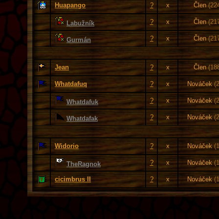
Huapango
?
x
Člen
(22
?
x
Člen
(21
Labužník
?
x
Člen
(21
Gurmán
Jean
?
x
Člen
(18
Whatdafuq
?
x
Nováček
(
?
x
Nováček
(
Whatdafuk
?
x
Nováček
(
Whatdafak
Widorio
?
x
Nováček
(
?
x
Nováček
(
TheRagnok
cicimbrus II
?
x
Nováček
(