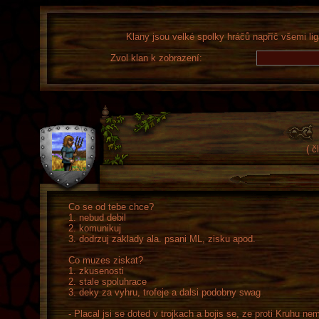
Klany jsou velké spolky hráčů napříč všemi lig
Zvol klan k zobrazení:
( č
Co se od tebe chce?
1. nebud debil
2. komunikuj
3. dodrzuj zaklady ala. psani ML, zisku apod.
Co muzes ziskat?
1. zkusenosti
2. stale spoluhrace
3. deky za vyhru, trofeje a dalsi podobny swag
- Placal jsi se doted v trojkach a bojis se, ze proti Kruhu 