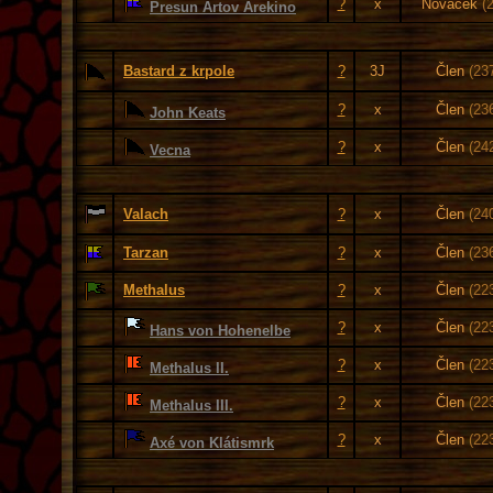
?
x
Nováček
(
Presun Artov Arekino
Bastard z krpole
?
3J
Člen
(23
?
x
Člen
(23
John Keats
?
x
Člen
(24
Vecna
Valach
?
x
Člen
(24
Tarzan
?
x
Člen
(23
Methalus
?
x
Člen
(22
?
x
Člen
(22
Hans von Hohenelbe
?
x
Člen
(22
Methalus II.
?
x
Člen
(22
Methalus III.
?
x
Člen
(22
Axé von Klátismrk