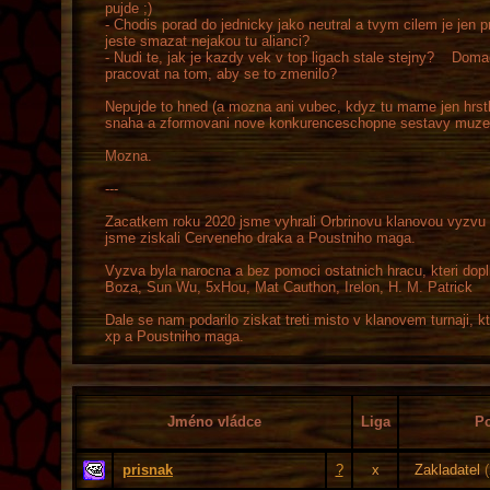
pujde ;)
- Chodis porad do jednicky jako neutral a tvym cilem je jen 
jeste smazat nejakou tu alianci?
- Nudi te, jak je kazdy vek v top ligach stale stejny? Domac
pracovat na tom, aby se to zmenilo?
Nepujde to hned (a mozna ani vubec, kdyz tu mame jen hrstku 
snaha a zformovani nove konkurenceschopne sestavy muze 
Mozna.
---
Zacatkem roku 2020 jsme vyhrali Orbrinovu klanovou vyzvu (
jsme ziskali Cerveneho draka a Poustniho maga.
Vyzva byla narocna a bez pomoci ostatnich hracu, kteri dopln
Boza, Sun Wu, 5xHou, Mat Cauthon, Irelon, H. M. Patrick
Dale se nam podarilo ziskat treti misto v klanovem turnaji, 
xp a Poustniho maga.
Jméno vládce
Liga
Po
prisnak
?
x
Zakladatel