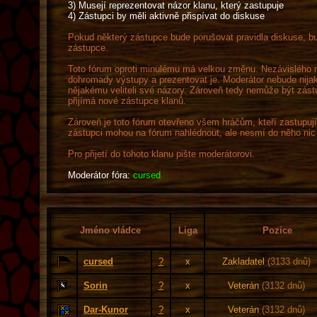
3) Musejí reprezentovat názor klanu, který zastupuje
4) Zástupci by měli aktivně přispívat do diskuse
Pokud některý zástupce bude porušovat pravidla diskuse, bu
zástupce.
Toto fórum oproti minulému má velkou změnu. Nezávislého m
dohromady výstupy a prezentovat je. Moderátor nebude nija
nějakému veliteli své názory. Zároveň tedy nemůže být zás
přijímá nové zástupce klanů.
Zároveň je toto fórum otevřeno všem hráčům, kteří zastupují
zástupci mohou na fórum nahlédnout, ale nesmí do něho nic 
Pro přijetí do tohoto klanu pište moderátorovi.
Moderátor fóra:
cursed
Jméno vládce
Liga
Pozice
cursed
?
x
Zakladatel
(3133 dnů)
Sorin
?
x
Veterán
(3132 dnů)
Dar-Kunor
?
x
Veterán
(3132 dnů)