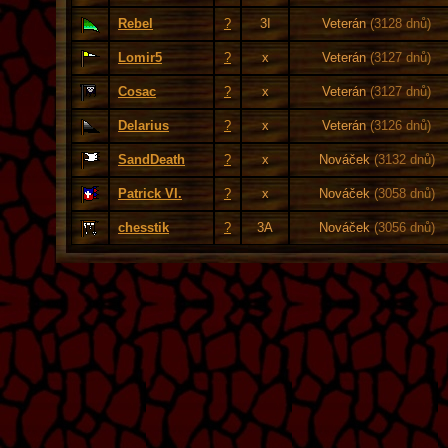
Rebel
?
3I
Veterán
(3128 dnů)
Lomir5
?
x
Veterán
(3127 dnů)
Cosac
?
x
Veterán
(3127 dnů)
Delarius
?
x
Veterán
(3126 dnů)
SandDeath
?
x
Nováček
(3132 dnů)
Patrick VI.
?
x
Nováček
(3058 dnů)
chesstik
?
3A
Nováček
(3056 dnů)