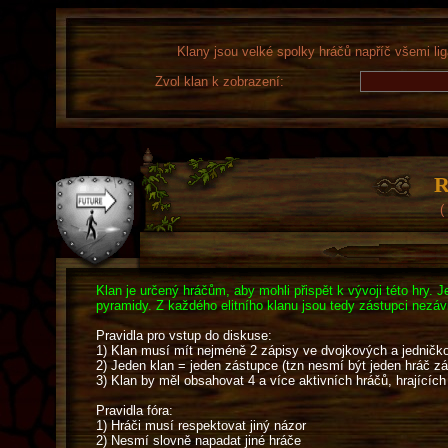
Klany jsou velké spolky hráčů napříč všemi lig
Zvol klan k zobrazení:
R
(
Klan je určený hráčům, aby mohli přispět k vývoji této hry. J
pyramidy. Z každého elitního klanu jsou tedy zástupci nezá
Pravidla pro vstup do diskuse:
1) Klan musí mít nejméně 2 zápisy ve dvojkových a jedničko
2) Jeden klan = jeden zástupce (tzn nesmí být jeden hráč z
3) Klan by měl obsahovat 4 a více aktivních hráčů, hrajících 
Pravidla fóra:
1) Hráči musí respektovat jiný názor
2) Nesmí slovně napadat jiné hráče