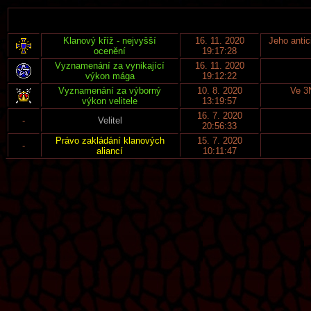
Klanový kříž - nejvyšší
16. 11. 2020
Jeho antic
ocenění
19:17:28
Vyznamenání za vynikající
16. 11. 2020
výkon mága
19:12:22
Vyznamenání za výborný
10. 8. 2020
Ve 3N
výkon velitele
13:19:57
16. 7. 2020
-
Velitel
20:56:33
Právo zakládání klanových
15. 7. 2020
-
aliancí
10:11:47