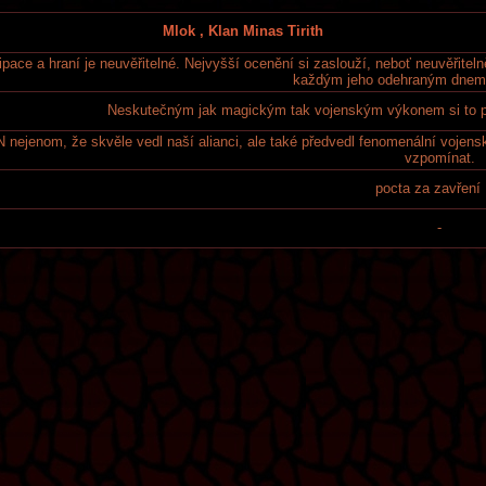
Mlok , Klan Minas Tirith
ipace a hraní je neuvěřitelné. Nejvyšší ocenění si zaslouží, neboť neuvěřite
každým jeho odehraným dnem 
Neskutečným jak magickým tak vojenským výkonem si to p
 nejenom, že skvěle vedl naší alianci, ale také předvedl fenomenální vojens
vzpomínat.
pocta za zavření
-