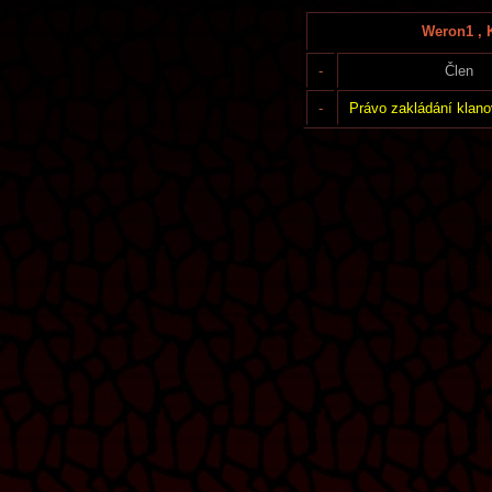
Weron1 , 
-
Člen
-
Právo zakládání klano