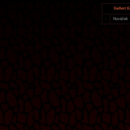
Gellert G
-
Nováček