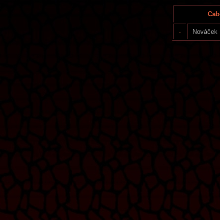
Cabe
-
Nováček