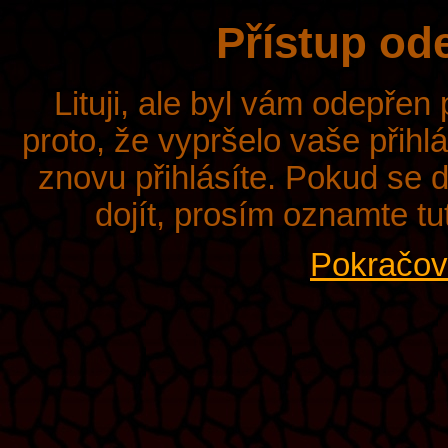
Přístup od
Lituji, ale byl vám odepřen
proto, že vypršelo vaše přihl
znovu přihlásíte. Pokud se d
dojít, prosím oznamte tu
Pokračova