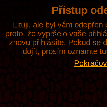
Přístup od
Lituji, ale byl vám odepřen
proto, že vypršelo vaše přihl
znovu přihlásíte. Pokud se d
dojít, prosím oznamte tu
Pokračova