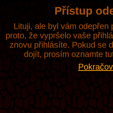
Přístup od
Lituji, ale byl vám odepřen
proto, že vypršelo vaše přihl
znovu přihlásíte. Pokud se d
dojít, prosím oznamte tu
Pokračova