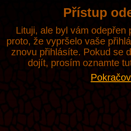
Přístup od
Lituji, ale byl vám odepřen
proto, že vypršelo vaše přihl
znovu přihlásíte. Pokud se d
dojít, prosím oznamte tu
Pokračova