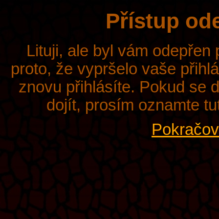
Přístup od
Lituji, ale byl vám odepřen
proto, že vypršelo vaše přihl
znovu přihlásíte. Pokud se d
dojít, prosím oznamte tu
Pokračova