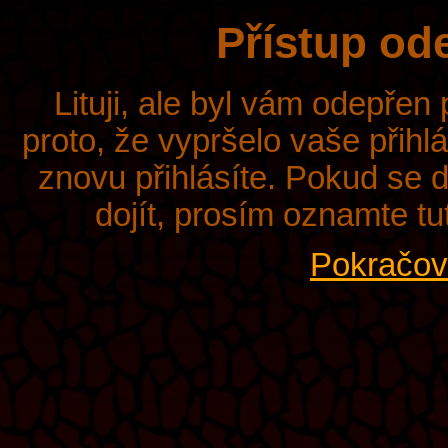
Přístup od
Lituji, ale byl vám odepřen
proto, že vypršelo vaše přihl
znovu přihlásíte. Pokud se d
dojít, prosím oznamte tu
Pokračova